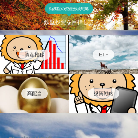
勤務医の資産形成戦略
鉄壁投資を目指して
資産推移
ETF
高配当
投資戦略