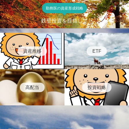
勤務医の資産形成戦略
鉄壁投資を目指して
資産推移
ETF
高配当
投資戦略