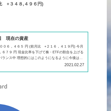
比 +３４８,４９６円)
7日 現在の資産
００６，４６５ 円 (前月比 +２１６，４１９円) 今月
６７９ 円 現金比率を下げて株・ETFの割合を上げる
バランス中 理想的にはこのようになるように今後は資
今回 2月...
2021.02.27