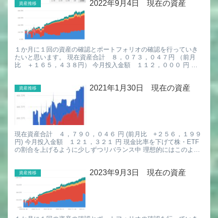
2022年9月4日 現在の資産
資産推移
１か月に１回の資産の確認とポートフォリオの確認を行っていき
たいと思います。 現在資産合計 ８，０７３，０４７円 （前月
比 ＋１６５，４３８円） 今月投入金額 １１２，０００ 円 資
産割合 上が目標のポートフォリオで、下が現在ポートフォリオ
で...
2021年1月30日 現在の資産
資産推移
現在資産合計 ４，７９０，０４６ 円 (前月比 +２５６，１９９
円) 今月投入金額 １２１，３２１ 円 現金比率を下げて株・ETF
の割合を上げるように少しずつリバランス中 理想的にはこのよう
になるように今後は資産を調整していく。 今回 だい...
2023年9月3日 現在の資産
資産推移