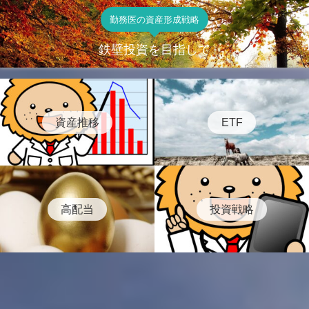
勤務医の資産形成戦略
鉄壁投資を目指して
資産推移
ETF
高配当
投資戦略