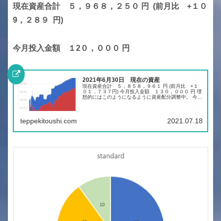
現在資産合計 ５，９６８，２５０ 円 (前月比 +１０
9，２８９ 円)
今月投入金額 １2０，０００ 円
2021年6月30日 現在の資産
現在資産合計 ５，８５８，９６１ 円 (前月比 +１
０１，７３７円) 今月投入金額 １３０，０００ 円 理
想的にはこのようになるように資産配分調整中。 今回
6月はRSIが相対的に低いTLTとGDXJ を購入しまし
た。 ETF・株の大...
teppekitoushi.com
2021.07.18