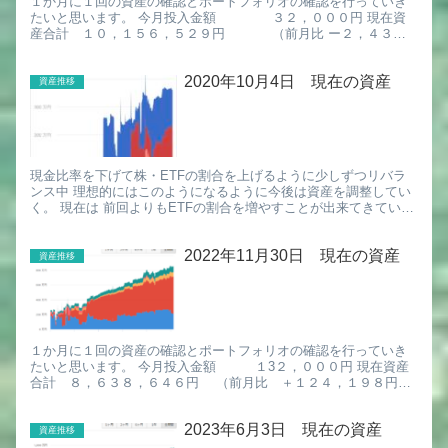
１か月に１回の資産の確認とポートフォリオの確認を行っていき
たいと思います。 今月投入金額 ３２，０００円 現在資
産合計 １０，１５６，５２９円 （前月比 ー２，４３６
円） 無料の確定申告自動化ソフト マネーフォワード クラウ...
2020年10月4日 現在の資産
資産推移
現金比率を下げて株・ETFの割合を上げるように少しずつリバラ
ンス中 理想的にはこのようになるように今後は資産を調整してい
く。 現在は 前回よりもETFの割合を増やすことが出来てきてい
る。少しずつ積み立てをしてポートフォリオを調整していく。 ...
2022年11月30日 現在の資産
資産推移
１か月に１回の資産の確認とポートフォリオの確認を行っていき
たいと思います。 今月投入金額 １3２，０００円 現在資産
合計 ８，６３８，６４６円 （前月比 ＋１２４，１９８円）
無料の確定申告自動化ソフト マネーフォワード クラウド確定...
2023年6月3日 現在の資産
資産推移