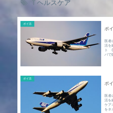
Ｔヘルスケア
ポイ活
ポイ
医者
活を
ト 
バで
ポイ活
ポイ
医者
活を
ケア
をネ