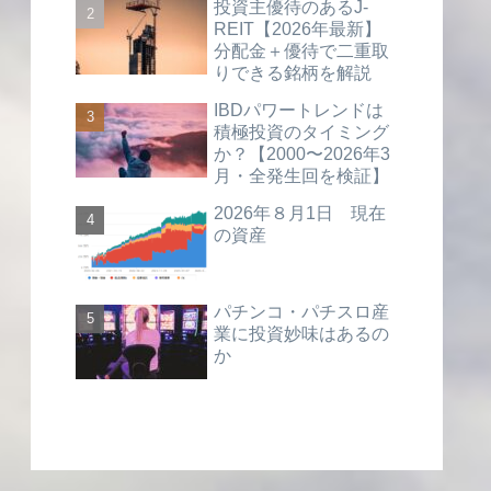
投資主優待のあるJ-
REIT【2026年最新】
分配金＋優待で二重取
りできる銘柄を解説
IBDパワートレンドは
積極投資のタイミング
か？【2000〜2026年3
月・全発生回を検証】
2026年８月1日 現在
の資産
パチンコ・パチスロ産
業に投資妙味はあるの
か