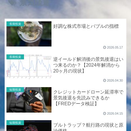
景気後退
長期投資
好調な株式市場とバブルの指標
2026.05.17
長期投資
逆イールド解消後の景気後退はい
つ来るのか？【2024年解消から
20ヶ月の現状】
2026.04.30
短期投資
クレジットカードローン延滞率で
景気後退を先読みできるか
【FREDデータ検証】
2026.04.15
短期投資
ブルトラップ？航行路の現状と原
油価格