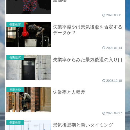
2026.03.11
長期投資
失業率減少は景気後退を否定する
データか？
2026.01.14
長期投資
失業率からみた景気後退の入り口
2025.12.18
長期投資
失業率と人種差
2025.09.27
長期投資
景気後退期と買いタイミング