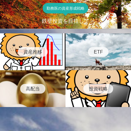
勤務医の資産形成戦略
鉄壁投資を目指して
資産推移
ETF
高配当
投資戦略