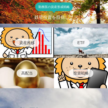
勤務医の資産形成戦略
鉄壁投資を目指して
資産推移
ETF
高配当
投資戦略