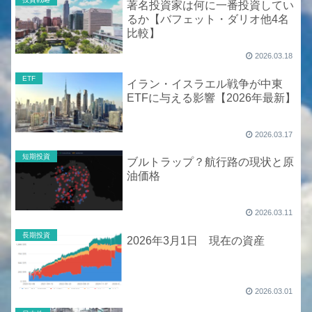
著名投資家は何に一番投資してい
るか【バフェット・ダリオ他4名
比較】
2026.03.18
ETF
イラン・イスラエル戦争が中東
ETFに与える影響【2026年最新】
2026.03.17
短期投資
ブルトラップ？航行路の現状と原
油価格
2026.03.11
長期投資
2026年3月1日 現在の資産
2026.03.01