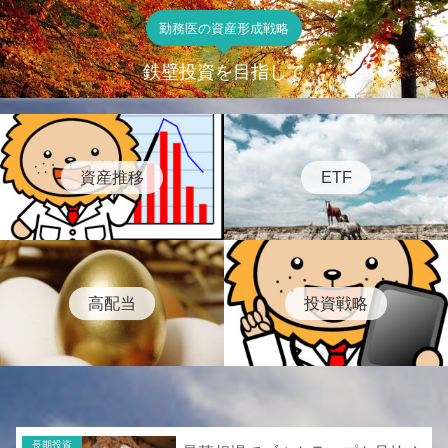
勤務医の資産形成戦略
鉄壁投資を目指して
資産推移
ETF
高配当
投資戦略
長期投資