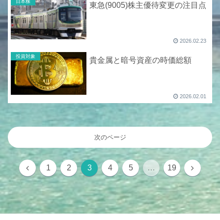
日本株
東急(9005)株主優待変更の注目点
2026.02.23
投資対象
貴金属と暗号資産の時価総額
2026.02.01
次のページ
前
次
1
2
3
4
5
…
19
へ
へ