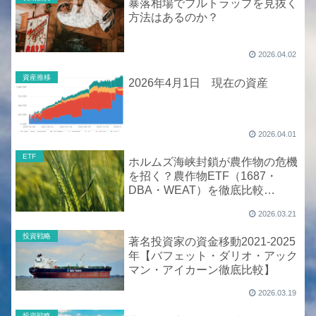
暴落相場でブルトラップを見抜く
方法はあるのか？
2026.04.02
資産推移
2026年4月1日 現在の資産
2026.04.01
ETF
ホルムズ海峡封鎖が農作物の危機
を招く？農作物ETF（1687・
DBA・WEAT）を徹底比較
【2026年最新】
2026.03.21
投資戦略
著名投資家の資金移動2021-2025
年【バフェット・ダリオ・アック
マン・アイカーン徹底比較】
2026.03.19
投資戦略