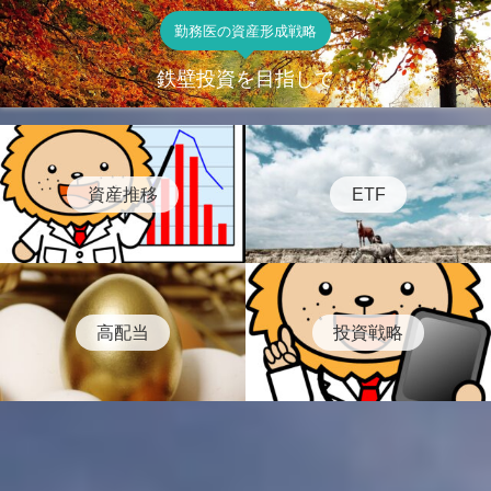
勤務医の資産形成戦略
鉄壁投資を目指して
資産推移
ETF
高配当
投資戦略