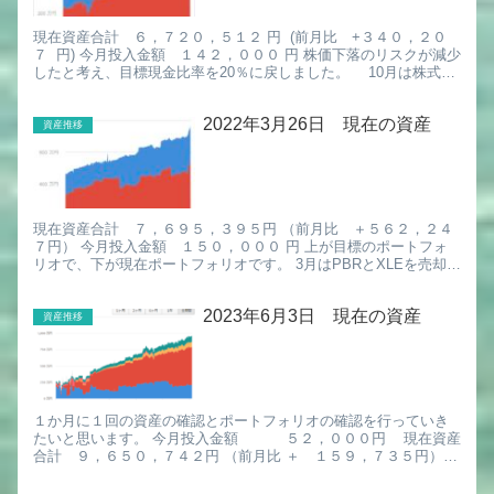
現在資産合計 ６，７２０，５１２ 円 (前月比 +３４０，２０
７ 円) 今月投入金額 １４２，０００ 円 株価下落のリスクが減少
したと考え、目標現金比率を20％に戻しました。 10月は株式市
場が強気入りしたとの判断からMQ, DOCS...
2022年3月26日 現在の資産
資産推移
現在資産合計 ７，６９５，３９５円 （前月比 ＋５６２，２４
７円） 今月投入金額 １５０，０００ 円 上が目標のポートフォ
リオで、下が現在ポートフォリオです。 3月はPBRとXLEを売却し
ILFとVGKを購入しました。 理想のバランスに近い...
2023年6月3日 現在の資産
資産推移
１か月に１回の資産の確認とポートフォリオの確認を行っていき
たいと思います。 今月投入金額 ５２，０００円 現在資産
合計 ９，６５０，７４２円 （前月比 ＋ １５９，７３５円）
無料の確定申告自動化ソフト マネーフォワード クラウ...