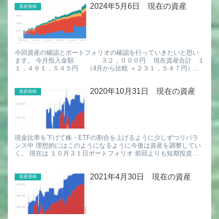
2024年5月6日 現在の資産
資産推移
今回資産の確認とポートフォリオの確認を行っていきたいと思い
ます。 今月投入金額 ３２，０００円 現在資産合計 １
１，４９１，５４５円 （4月から比較 ＋２３１，５４７円）
PR:無料の確定申告自動化ソフト マネーフォワード ...
2020年10月31日 現在の資産
資産推移
現金比率を下げて株・ETFの割合を上げるように少しずつリバラ
ンス中 理想的にはこのようになるように今後は資産を調整してい
く。 現在は １０月３１日ポートフォリオ 前回よりも短期投資の
影響で割合が高くなっている。現金割合も高いため、コモディ
デ...
2021年4月30日 現在の資産
資産推移