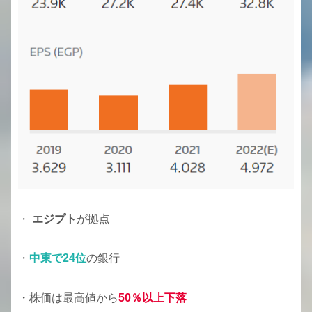
・
エジプト
が拠点
・
中東で24位
の銀行
・株価は最高値から
50％以上下落