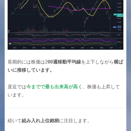
長期的には株価は2
00週移動平均線
を上下しながら
横ば
いに推移しています。
直近では
今までで最も出来高が高く
、株価も上昇して
います。
続いて
組み入れ上位銘柄
に注目します。