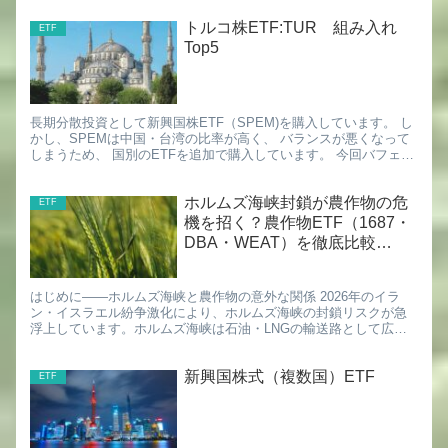
トルコ株ETF:TUR 組み入れ
ETF
Top5
長期分散投資として新興国株ETF（SPEM)を購入しています。 し
かし、SPEMは中国・台湾の比率が高く、 バランスが悪くなって
しまうため、 国別のETFを追加で購入しています。 今回バフェッ
ト太郎さんの動画で、 注目すべき新興国株ETFを...
ホルムズ海峡封鎖が農作物の危
ETF
機を招く？農作物ETF（1687・
DBA・WEAT）を徹底比較
【2026年最新】
はじめに――ホルムズ海峡と農作物の意外な関係 2026年のイラ
ン・イスラエル紛争激化により、ホルムズ海峡の封鎖リスクが急
浮上しています。ホルムズ海峡は石油・LNGの輸送路として広く
知られていますが、実は世界の肥料貿易においても極めて重要な
ル...
新興国株式（複数国）ETF
ETF