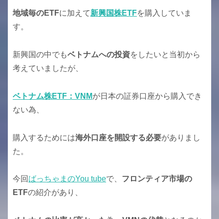
地域毎のETF
に加えて
新興国株ETF
を購入していま
す。
新興国の中でも
ベトナムへの投資
をしたいと当初から
考えていましたが、
ベトナム株ETF：VNM
が日本の証券口座から購入でき
ない為、
購入するためには
海外口座を開設する必要
がありまし
た。
今回
ばっちゃまのYou tube
で、
フロンティア市場の
ETF
の紹介があり、