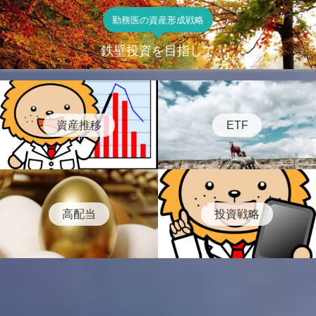
勤務医の資産形成戦略
鉄壁投資を目指して
資産推移
ETF
高配当
投資戦略