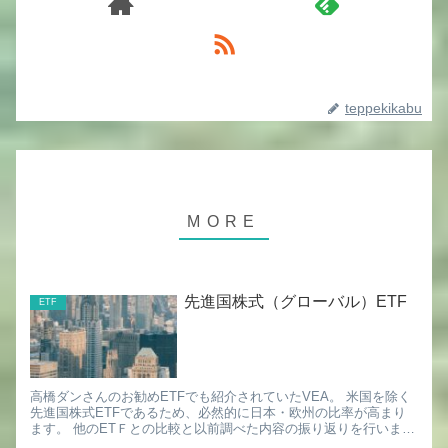
teppekikabu
先進国株式（グローバル）ETF
ETF
高橋ダンさんのお勧めETFでも紹介されていたVEA。 米国を除く
先進国株式ETFであるため、必然的に日本・欧州の比率が高まり
ます。 他のETＦとの比較と以前調べた内容の振り返りを行いまし
た。 ★3つ以上 ※モーニングスター参照 ①VT（分...