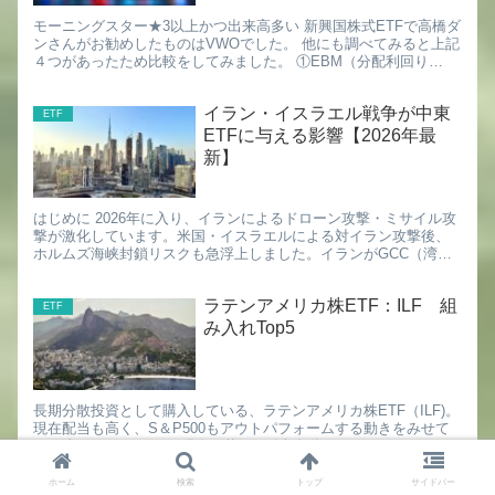
モーニングスター★3以上かつ出来高多い 新興国株式ETFで高橋ダ
ンさんがお勧めしたものはVWOでした。 他にも調べてみると上記
４つがあったため比較をしてみました。 ①EBM（分配利回り
2.69） BlackRock参照 SBIにない ②IE...
イラン・イスラエル戦争が中東
ETF
ETFに与える影響【2026年最
新】
はじめに 2026年に入り、イランによるドローン攻撃・ミサイル攻
撃が激化しています。米国・イスラエルによる対イラン攻撃後、
ホルムズ海峡封鎖リスクも急浮上しました。イランがGCC（湾岸
協力会議）諸国の米軍施設を標的にしたことで、周辺国ETFに...
ラテンアメリカ株ETF：ILF 組
ETF
み入れTop5
長期分散投資として購入している、ラテンアメリカ株ETF（ILF)。
現在配当も高く、S＆P500もアウトパフォームする動きをみせて
おり注目しています。 現在の状況が追加投資のタイミングである
のかを検証していきます。 ＜ILFの特徴＞ ・名称...
ホーム
検索
トップ
サイドバー