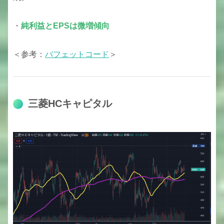
・
純利益とEPSは微増傾向
＜参考：
バフェットコード
＞
三菱HCキャピタル