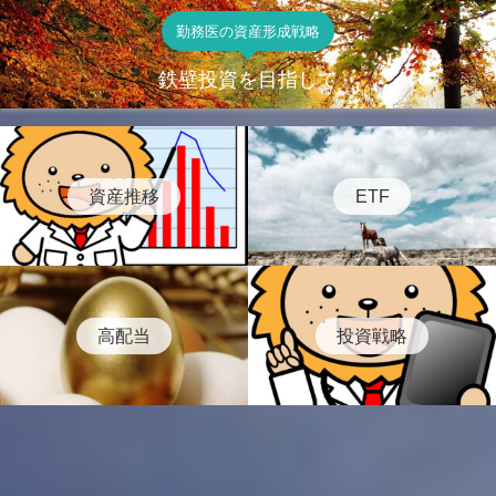
勤務医の資産形成戦略
鉄壁投資を目指して
資産推移
ETF
高配当
投資戦略