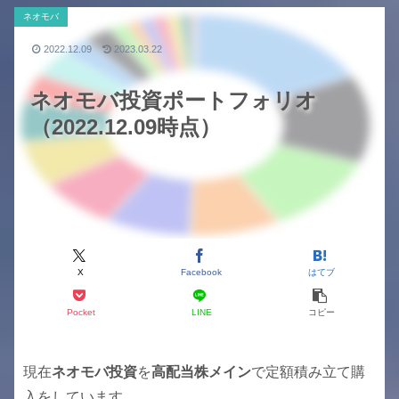
ネオモバ
2022.12.09
2023.03.22
ネオモバ投資ポートフォリオ
（2022.12.09時点）
X
Facebook
はてブ
Pocket
LINE
コピー
現在
ネオモバ投資
を
高配当株メイン
で定額積み立て購
入をしています。