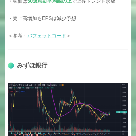
・株価は
50週移動平均線の上
で上昇トレンド形成
・売上高増加もEPSは減少予想
＜参考：
バフェットコード
＞
みずほ銀行