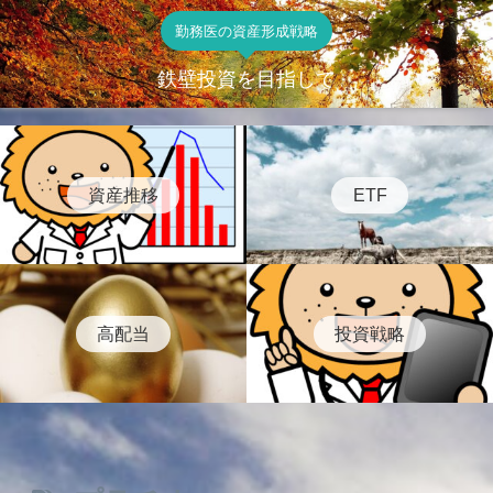
勤務医の資産形成戦略
鉄壁投資を目指して
資産推移
ETF
高配当
投資戦略