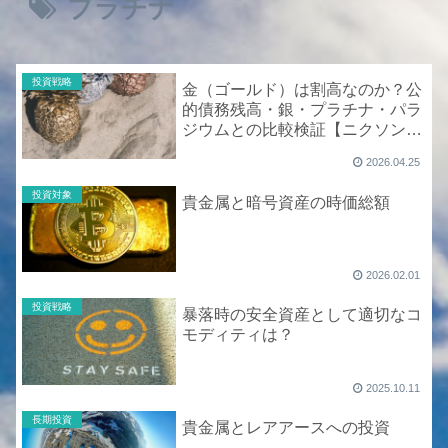
プラチナ
投資戦略
金（ゴールド）は割高なのか？公
的債務残高・銀・プラチナ・パラ
ジウムとの比較検証【ニクソンシ
ョック以降55年のデータ】
2026.04.25
投資対象
貴金属と暗号資産の時価総額
2026.02.01
投資戦略
暴落時の安全資産として適切なコ
モディティは？
2025.10.11
長期投資
貴金属とレアアースへの投資