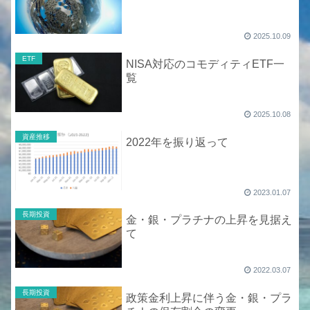
2025.10.09
ETF
NISA対応のコモディティETF一
覧
2025.10.08
資産推移
2022年を振り返って
2023.01.07
長期投資
金・銀・プラチナの上昇を見据え
て
2022.03.07
長期投資
政策金利上昇に伴う金・銀・プラ