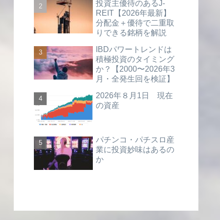
投資主優待のあるJ-
REIT【2026年最新】
分配金＋優待で二重取
りできる銘柄を解説
IBDパワートレンドは
積極投資のタイミング
か？【2000〜2026年3
月・全発生回を検証】
2026年８月1日 現在
の資産
パチンコ・パチスロ産
業に投資妙味はあるの
か