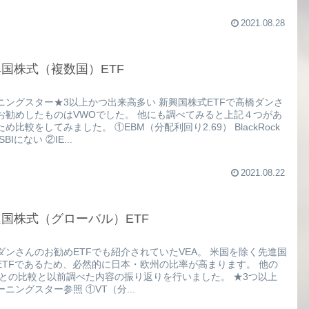
2021.08.28
国株式（複数国）ETF
ニングスター★3以上かつ出来高多い 新興国株式ETFで高橋ダンさ
お勧めしたものはVWOでした。 他にも調べてみると上記４つがあ
め比較をしてみました。 ①EBM（分配利回り2.69） BlackRock
SBIにない ②IE...
2021.08.22
国株式（グローバル）ETF
ダンさんのお勧めETFでも紹介されていたVEA。 米国を除く先進国
ETFであるため、必然的に日本・欧州の比率が高まります。 他の
Ｆとの比較と以前調べた内容の振り返りを行いました。 ★3つ以上
ーニングスター参照 ①VT（分...