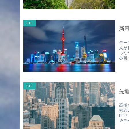
ETF
新興
モー
んが
ったた
参照 
ETF
先進
高橋
株式
ET
※モ