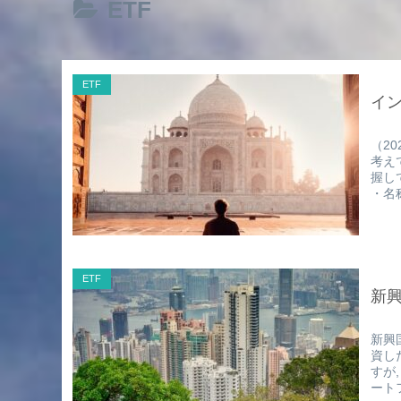
ETF
ETF
イン
（2
考え
握し
・名称
ETF
新興
新興
資し
すが,
ートフ