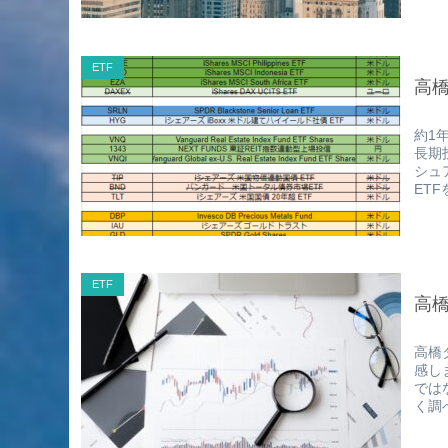
ETF
高橋
約1
長期
シュ
ETF
ETF
高橋
高橋
感し
では
く調