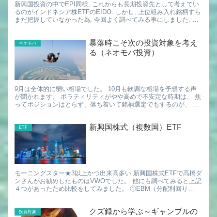
新興国投資の中でEPI同様, これからも長期投資先として考えてい
るのがインドネシア株ETFのEIDO. しかし, 上位組み入れ銘柄すら
まだ把握していなかった為, 今回よく調べてみる事にしました. ＜
EIDO の特徴＞ ・時価総額加重指数に基...
暴落時こそ次の投資対象を考え
ネオモバ
る（ネオモバ投資）
9月は全体的に弱い相場でした。 10月も軟調な相場を予想する声
が聞かれます。 ボラティリティがやや高めで不安定な時期は、 焦
ってポジションはとらず、落ち着いて銘柄選定でもするのが、 心
穏やかに相場に向き合えるかなと考えています。 今回は、四...
新興国株式（複数国）ETF
ETF
モーニングスター★3以上かつ出来高多い 新興国株式ETFで高橋ダ
ンさんがお勧めしたものはVWOでした。 他にも調べてみると上記
４つがあったため比較をしてみました。 ①EBM（分配利回り
2.69） BlackRock参照 SBIにない ②IE...
クズ録から学ぶ～ギャンブルの
投資対象