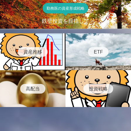
勤務医の資産形成戦略
鉄壁投資を目指して
資産推移
ETF
高配当
投資戦略