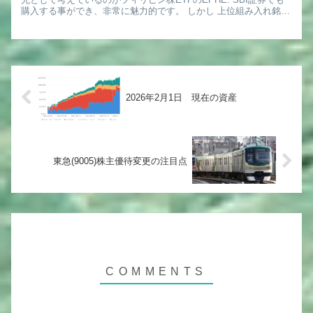
購入する事ができ、非常に魅力的です。 しかし 上位組み入れ銘柄
すらまだ把握していなかった為, 今回よく調...
2026年2月1日 現在の資産
東急(9005)株主優待変更の注目点