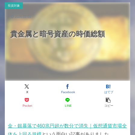
投資対象
2026.02.01
貴金属と暗号資産の時価総額
X
Facebook
はてブ
Pocket
LINE
コピー
金・銀暴落で460兆円超が数分で消失｜仮想通貨市場全
体を上回る規模
という面白い記事がありました。