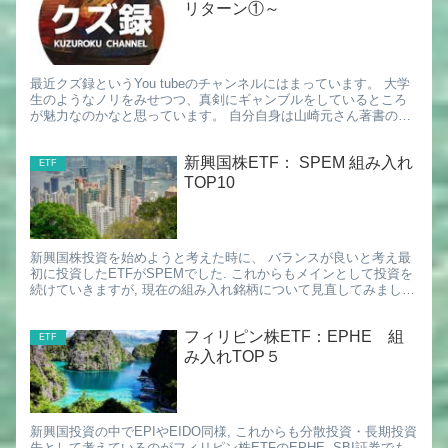
リターン①～
最近クズ録というYou tubeのチャンネルにはまっています。 大学
生のようなノリをみせつつ、真剣にギャンブルをしているところ
が魅力なのかなと思っています。 自分自身は山崎元さん著書の中
で、競馬のリターンは70%との記述を読んだこともあり全...
新興国株ETF： SPEM 組み入れ
ETF
TOP10
新興国株投資を始めようと考えた時に、 バランスが良いと考え最
初に投資したETFがSPEMでした. これからもメインとして投資を
続けていきますが, 現在の組み入れ銘柄について見直してみまし
た. SPEM: SPDR® ポートフォリオ 新興国株...
フィリピン株ETF：EPHE 組
ETF
み入れTOP５
新興国投資の中でEPIやEIDO同様, これからも分散投資・長期投資
先として考えているのがフィリピン株ETFのEPHE. SBI証券でも