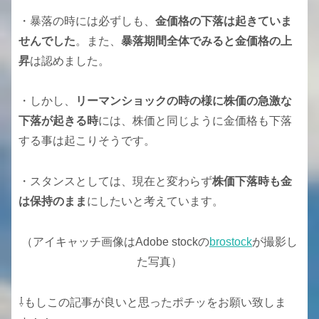
・暴落の時には必ずしも、
金価格の下落は起きていま
せんでした
。また、
暴落期間全体でみると金価格の上
昇
は認めました。
・しかし、
リーマンショックの時の様に株価の急激な
下落が起きる時
には、株価と同じように金価格も下落
する事は起こりそうです。
・スタンスとしては、現在と変わらず
株価下落時も金
は保持のまま
にしたいと考えています。
（アイキャッチ画像はAdobe stockの
brostock
が撮影し
た写真）
⇩もしこの記事が良いと思ったポチッをお願い致しま