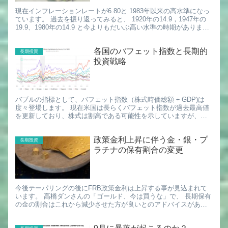
現在インフレーションレートが6.80と 1983年以来の高水準になっ
ています。 過去を振り返ってみると、 1920年の14.9，1947年の
19.9、1980年の14.9 と今よりもだいぶ高い水準の時期がありま
す。 インフレーションレートと...
各国のバフェット指数と長期的
長期投資
投資戦略
バブルの指標として、バフェット指数（株式時価総額 ÷ GDP)は
度々登場します。 現在米国は長らくバフェット指数が過去最高値
を更新しており、株式は割高である可能性を示していますが、長
期投資先のアセットアロケーションに対して、各国のバフェッ
ト...
政策金利上昇に伴う金・銀・プ
長期投資
ラチナの保有割合の変更
今後テーパリングの後にFRB政策金利は上昇する事が見込まれて
います。 高橋ダンさんの「ゴールド、今は買うな」で、 長期保有
の金の割合はこれから減少させた方が良いとのアドバイスがあり
ました。 長期投資として金・銀・プラチナ・金鉱株に投資はし
て...