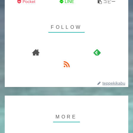
Pocket
LINE
コピー
teppekikabu