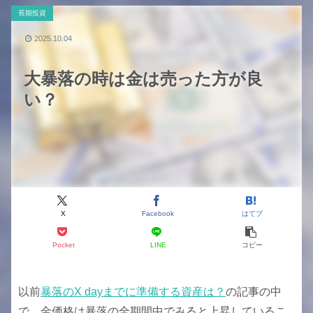
長期投資
2025.10.04
大暴落の時は金は売った方が良
い？
X
Facebook
はてブ
Pocket
LINE
コピー
以前
暴落のX dayまでに準備する資産は？
の記事の中
で、金価格は暴落の全期間中でみると上昇しているこ