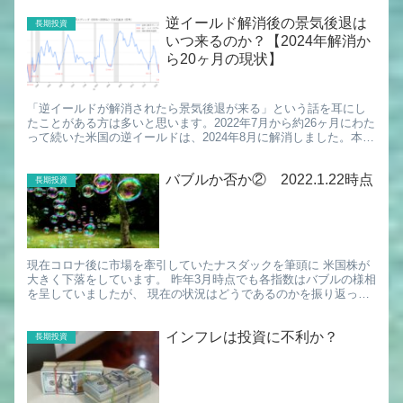
逆イールド解消後の景気後退は
長期投資
いつ来るのか？【2024年解消か
ら20ヶ月の現状】
「逆イールドが解消されたら景気後退が来る」という話を耳にし
たことがある方は多いと思います。2022年7月から約26ヶ月にわた
って続いた米国の逆イールドは、2024年8月に解消しました。本記
事では、1976年以降の過去データを使って「解消から...
バブルか否か② 2022.1.22時点
長期投資
現在コロナ後に市場を牽引していたナスダックを筆頭に 米国株が
大きく下落をしています。 昨年3月時点でも各指数はバブルの様相
を呈していましたが、 現在の状況はどうであるのかを振り返って
みたいと思います。 ＜バフェット指数＞ 参照：Buffet...
インフレは投資に不利か？
長期投資