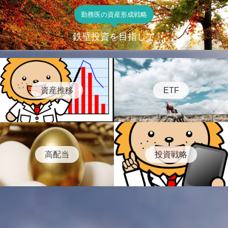
勤務医の資産形成戦略
鉄壁投資を目指して
資産推移
ETF
高配当
投資戦略