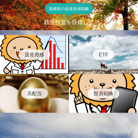
勤務医の資産形成戦略
鉄壁投資を目指して
資産推移
ETF
高配当
投資戦略