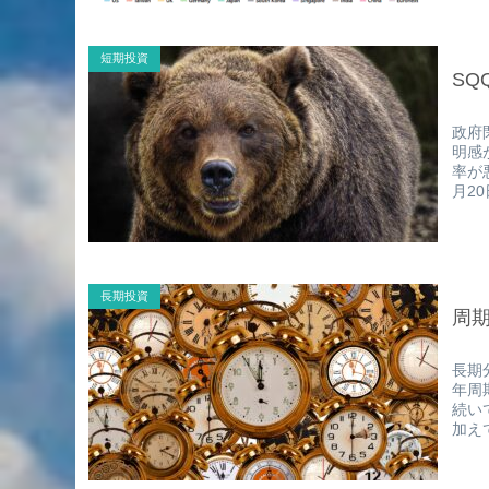
短期投資
SQ
政府
明感
率が
月2
長期投資
周
長期
年周
続い
加え