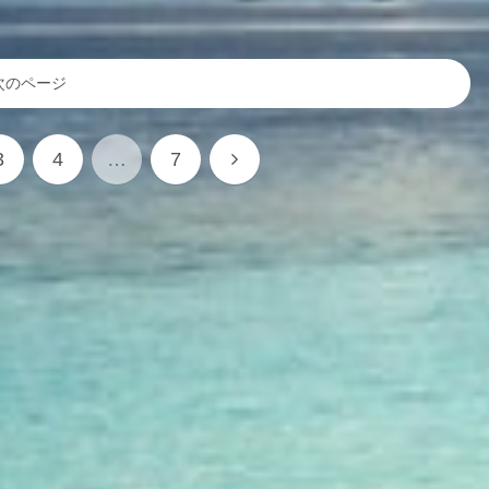
次のページ
次
3
4
…
7
へ