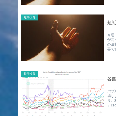
短期投資
短期
今週
が高
の決
容で
長期投資
各
バブ
場し
り、
アロ