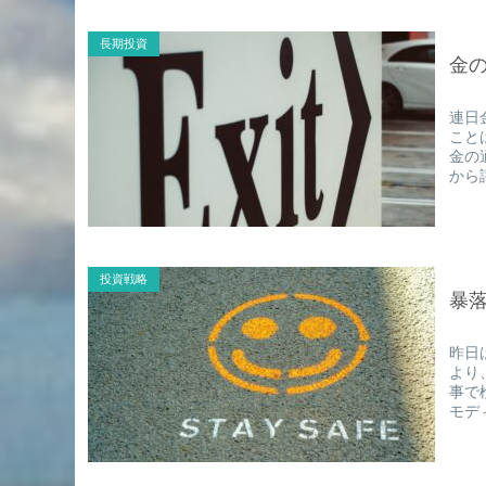
長期投資
金
連日
こと
金の
から
投資戦略
暴
昨日
より
事で
モデ