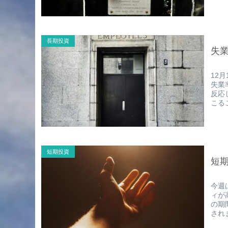
長期投資
失
12
失業
反応
こる
短期投資
短期
今週
ィが高
の期
され