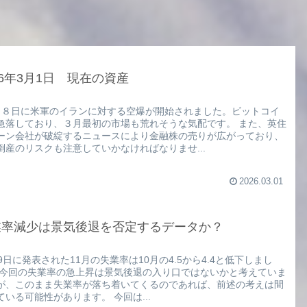
26年3月1日 現在の資産
２８日に米軍のイランに対する空爆が開始されました。ビットコイ
急落しており、３月最初の市場も荒れそうな気配です。 また、英住
ーン会社が破綻するニュースにより金融株の売りが広がっており、
倒産のリスクも注意していかなければなりませ...
2026.03.01
業率減少は景気後退を否定するデータか？
月9日に発表された11月の失業率は10月の4.5から4.4と低下しまし
 今回の失業率の急上昇は景気後退の入り口ではないかと考えていま
が、このまま失業率が落ち着いてくるのであれば、前述の考えは間
ている可能性があります。 今回は...