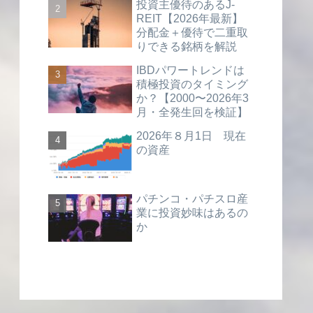
投資主優待のあるJ-
REIT【2026年最新】
分配金＋優待で二重取
りできる銘柄を解説
IBDパワートレンドは
積極投資のタイミング
か？【2000〜2026年3
月・全発生回を検証】
2026年８月1日 現在
の資産
パチンコ・パチスロ産
業に投資妙味はあるの
か