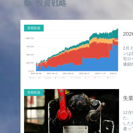
投資戦略
長期投資
20
2月
ンは
宅ロ
連鎖
長期投資
失
12
た。
した
違っ